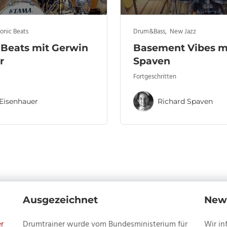
ronic Beats
Drum&Bass
,
New Jazz
 Beats mit Gerwin
Basement Vibes mi
r
Spaven
Fortgeschritten
Eisenhauer
Richard Spaven
Ausgezeichnet
News
r
Drumtrainer wurde vom Bundesministerium für
Wir in