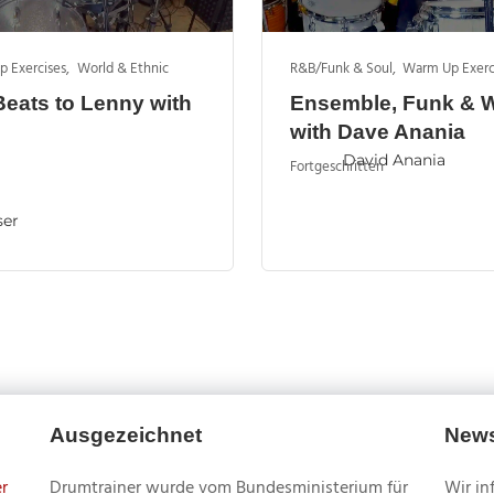
 Exercises
,
World & Ethnic
R&B/Funk & Soul
,
Warm Up Exerc
Beats to Lenny with
Ensemble, Funk & 
with Dave Anania
David Anania
Fortgeschritten
ser
Ausgezeichnet
News
r
Drumtrainer wurde vom Bundesministerium für
Wir in