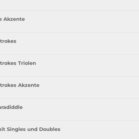
e Akzente
trokes
rokes Triolen
trokes Akzente
aradiddle
it Singles und Doubles