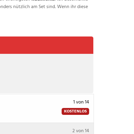
ders nützlich am Set sind. Wenn ihr diese
Lesson
1 von 14
1
KOSTENLOS
of
14
Lesson
Du
2 von 14
within