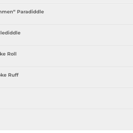
hmen“ Paradiddle
lediddle
ke Roll
ke Ruff