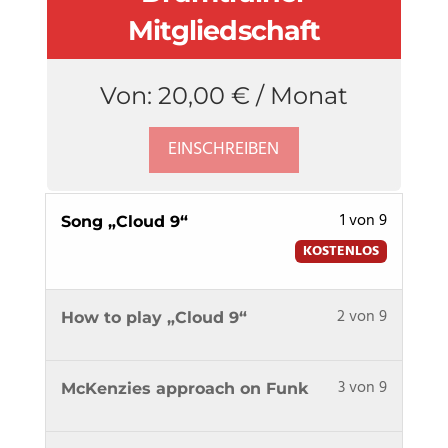
Mitgliedschaft
Von:
20,00
€
/ Monat
EINSCHREIBEN
Lesson
1 von 9
Song „Cloud 9“
1
KOSTENLOS
of
9
Lesson
Du
2 von 9
within
How to play „Cloud 9“
2
musst
section
of
dich
Derrick
Lesson
Du
3 von 9
9
in
McKenzies approach on Funk
McKenzi
3
musst
within
diesem
-
of
dich
section
Kurs
Disco-