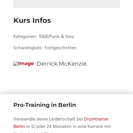
of
dich
Derrick
einschre
Funk
zu
9
in
McKenzi
um
Drummin
sehen.
within
diesem
-
den
Kurs Infos
section
Kurs
Disco-
Inhalt
Derrick
einschre
Funk
zu
Kategorien:
R&B/Funk & Soul
McKenzi
um
Drummin
sehen.
Schwierigkeit:
Fortgeschritten
-
den
Disco-
Inhalt
Funk
zu
Derrick McKenzie
Drummin
sehen.
Pro-Training in Berlin
Verwandle deine Leidenschaft bei
Drumtrainer
Berlin
in 12 oder 24 Monaten in eine Karriere mit