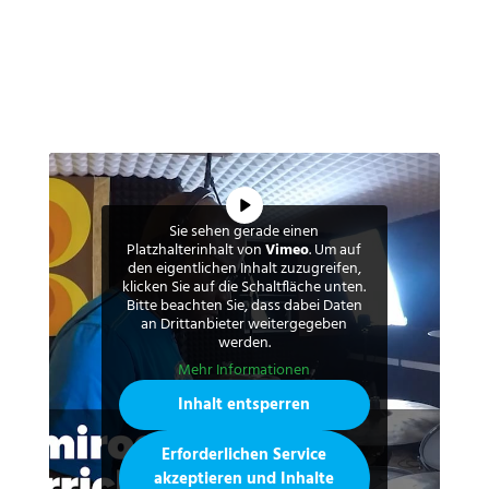
Sie sehen gerade einen
Platzhalterinhalt von
Vimeo
. Um auf
den eigentlichen Inhalt zuzugreifen,
klicken Sie auf die Schaltfläche unten.
Bitte beachten Sie, dass dabei Daten
an Drittanbieter weitergegeben
werden.
Mehr Informationen
Inhalt entsperren
Erforderlichen Service
akzeptieren und Inhalte