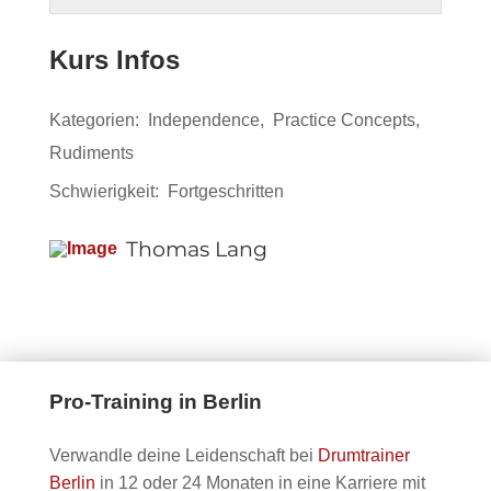
Lang
zu
3
in
Lessons
um
–
sehen.
within
diesem
with
den
Kurs Infos
Part
section
Kurs
Thomas
Inhalt
2.
Private
einschre
Lang
zu
Kategorien:
Independence
,
Practice Concepts
,
Lessons
um
–
sehen.
Rudiments
with
den
Part
Thomas
Inhalt
2.
Schwierigkeit:
Fortgeschritten
Lang
zu
–
sehen.
Thomas Lang
Part
2.
Pro-Training in Berlin
Verwandle deine Leidenschaft bei
Drumtrainer
Berlin
in 12 oder 24 Monaten in eine Karriere mit