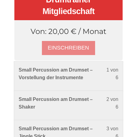
Mitgliedschaft
Von:
20,00
€
/ Monat
EINSCHREIBEN
Lesson
Du
Small Percussion am Drumset –
1 von
1
musst
Vorstellung der Instrumente
6
of
dich
6
in
Lesson
Du
Small Percussion am Drumset –
2 von
within
diesem
2
musst
Shaker
6
section
Kurs
of
dich
Small
einschre
6
in
Percuss
um
Lesson
Du
Small Percussion am Drumset –
3 von
within
diesem
am
den
3
musst
Jingle Stick
6