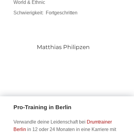
World & Ethnic
am
den
Philipze
Drumset
Inhalt
Schwierigkeit:
Fortgeschritten
mit
zu
Matthias
sehen.
Philipze
Matthias Philipzen
Pro-Training in Berlin
Verwandle deine Leidenschaft bei
Drumtrainer
Berlin
in 12 oder 24 Monaten in eine Karriere mit