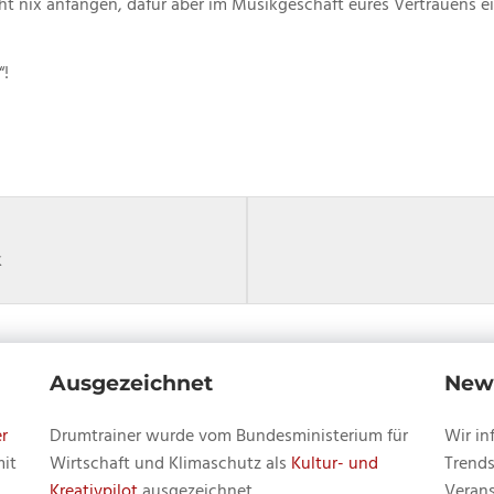
icht nix anfangen, dafür aber im Musikgeschäft eures Vertrauens
“!
Lesson
Du
10
musst
k
within
dich
section
in
Quick
diesem
Licks
Kurs
Ausgezeichnet
News
mit
einschreiben
r
Drumtrainer wurde vom Bundesministerium für
Wir in
Bo
um
mit
Wirtschaft und Klimaschutz als
Kultur- und
Trends
Borgmann.
den
Kreativpilot
ausgezeichnet.
Verans