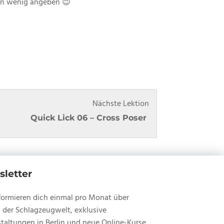
 ein wenig angeben 😉
Lesson
Du
Nächste Lektion
12
musst
Quick Lick 06 – Cross Poser
within
dich
section
in
Quick
diesem
Licks
Kurs
letter
mit
einschreiben
formieren dich einmal pro Monat über
Bo
um
 der Schlagzeugwelt, exklusive
Borgmann.
den
taltungen in Berlin und neue Online-Kurse.