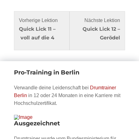
Lesson
Du
Lesson
Du
Vorherige Lektion
Nächste Lektion
Quick Lick 11 –
22
musst
Quick Lick 12 –
24
musst
voll auf die 4
within
dich
Gerödel
within
dich
section
in
section
in
Quick
diesem
Quick
diesem
Licks
Kurs
Licks
Kurs
Pro-Training in Berlin
mit
einschreiben
mit
einschre
Bo
um
Bo
um
Verwandle deine Leidenschaft bei
Drumtrainer
Borgmann.
den
Borgman
den
Berlin
in 12 oder 24 Monaten in eine Karriere mit
Inhalt
Inhalt
Hochschulzertifikat.
zu
zu
sehen.
sehen.
Ausgezeichnet
Drumtrainer wurde vom Bundesministerium für