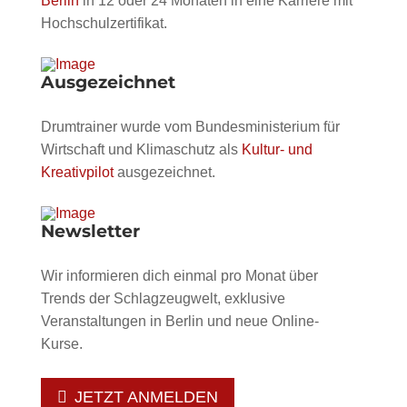
Berlin
in 12 oder 24 Monaten in eine Karriere mit
sehen.
sehen.
Hochschulzertifikat.
Ausgezeichnet
Drumtrainer wurde vom Bundesministerium für
Wirtschaft und Klimaschutz als
Kultur- und
Kreativpilot
ausgezeichnet.
Newsletter
Wir informieren dich einmal pro Monat über
Trends der Schlagzeugwelt, exklusive
Veranstaltungen in Berlin und neue Online-
Kurse.
JETZT ANMELDEN