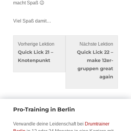
macht Spaß 😉
Viel Spaß damit…
Lesson
Du
Lesson
Du
Vorherige Lektion
Nächste Lektion
Quick Lick 21 –
42
musst
Quick Lick 22 –
44
musst
Knotenpunkt
within
dich
make 12er-
within
dich
section
in
gruppen great
section
in
Quick
diesem
again
Quick
diesem
Licks
Kurs
Licks
Kurs
mit
einschreiben
mit
einschre
Bo
um
Bo
um
Pro-Training in Berlin
Borgmann.
den
Borgman
den
Inhalt
Inhalt
Verwandle deine Leidenschaft bei
Drumtrainer
zu
zu