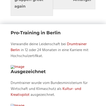
Quick
diesem
Quick
diesem
again
Licks
Kurs
Licks
Kurs
mit
einschreiben
mit
einschre
Bo
um
Bo
um
Borgmann.
den
Borgman
den
Pro-Training in Berlin
Inhalt
Inhalt
Verwandle deine Leidenschaft bei
Drumtrainer
zu
zu
Berlin
in 12 oder 24 Monaten in eine Karriere mit
sehen.
sehen.
Hochschulzertifikat.
Ausgezeichnet
Drumtrainer wurde vom Bundesministerium für
Wirtschaft und Klimaschutz als
Kultur- und
Kreativpilot
ausgezeichnet.