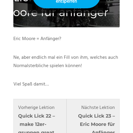
entsperren
Eric Moore = Anfänger?
Ne, aber endlich mal ein Fill von ihm, welches auch
Normalsterbliche spielen können!
Viel Spaß damit…
Lesson
Du
Lesson
Du
Vorherige Lektion
Nächste Lektion
44
musst
46
musst
Quick Lick 22 –
Quick Lick 23 –
within
dich
within
dich
make 12er-
Eric Moore für
section
in
section
in
gruppen great
Anfänger