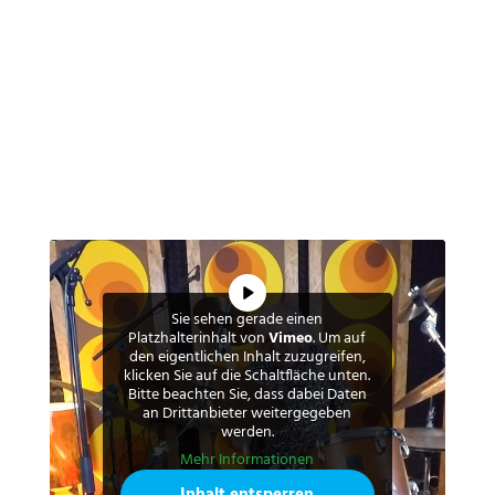
Sie sehen gerade einen
Platzhalterinhalt von
Vimeo
. Um auf
den eigentlichen Inhalt zuzugreifen,
klicken Sie auf die Schaltfläche unten.
Bitte beachten Sie, dass dabei Daten
an Drittanbieter weitergegeben
werden.
Mehr Informationen