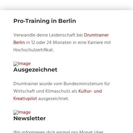
&
&
African
African
Vibes
Vibes
Pro-Training in Berlin
mit
mit
Verwandle deine Leidenschaft bei
Drumtrainer
Prof.
Prof.
Berlin
in 12 oder 24 Monaten in eine Karriere mit
Michael
Michael
Hochschulzertifikat.
Küttner.
Küttner.
Ausgezeichnet
Drumtrainer wurde vom Bundesministerium für
Wirtschaft und Klimaschutz als
Kultur- und
Kreativpilot
ausgezeichnet.
Newsletter
Wir informieren dich einmal pro Monat über