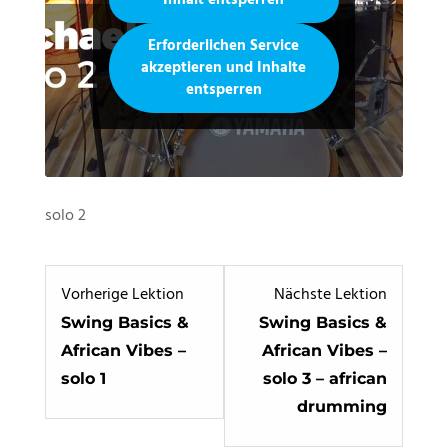
Inhalt entsperren
Erforderlichen Service
akzeptieren und Inhalte
entsperren
solo 2
Lesson
Lesson
Vorherige Lektion
Nächste Lektion
7
9
Swing Basics &
Swing Basics &
within
within
African Vibes –
African Vibes –
section
section
solo 1
solo 3 – african
Swing
Swing
drumming
Basics
Basics