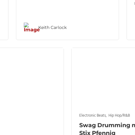
Keith Carlock
Electronic Beats
,
Hip Hop/R&B
Swag Drumming m
Stix Pfennig