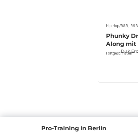
Hip Hop/R&B
,
R&B
Phunky D
Along mit 
Dirk Er
Fortgeschritten
Pro-Training in Berlin