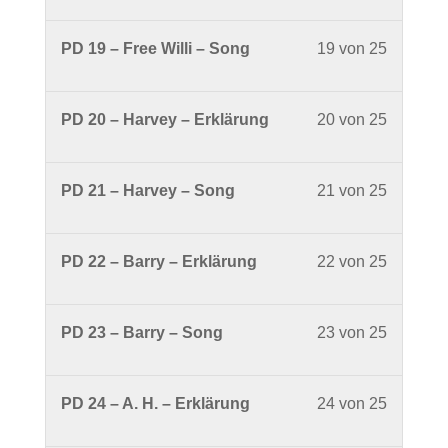
18
within
Drumme
Along
Erchinge
of
section
-
mit
Lesson
PD 19 – Free Willi – Song
19 von 25
25
Phunky
Groove
Dirk
19
within
Drumme
Along
Erchinge
of
section
-
mit
Lesson
PD 20 – Harvey – Erklärung
20 von 25
25
Phunky
Groove
Dirk
20
within
Drumme
Along
Erchinge
of
section
-
mit
Lesson
PD 21 – Harvey – Song
21 von 25
25
Phunky
Groove
Dirk
21
within
Drumme
Along
Erchinge
of
section
-
mit
Lesson
PD 22 – Barry – Erklärung
22 von 25
25
Phunky
Groove
Dirk
22
within
Drumme
Along
Erchinge
of
section
-
mit
Lesson
PD 23 – Barry – Song
23 von 25
25
Phunky
Groove
Dirk
23
within
Drumme
Along
Erchinge
of
section
-
mit
Lesson
PD 24 – A. H. – Erklärung
24 von 25
25
Phunky
Groove
Dirk
24
within
Drumme
Along
Erchinge