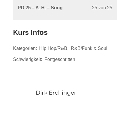
of
section
-
mit
Lesson
PD 25 – A. H. – Song
25 von 25
25
Phunky
Groove
Dirk
25
within
Drumme
Along
Erchinge
of
section
-
mit
25
Phunky
Kurs Infos
Groove
Dirk
within
Drumme
Along
Erchinge
section
-
mit
Kategorien:
Hip Hop/R&B
,
R&B/Funk & Soul
Phunky
Groove
Dirk
Drumme
Schwierigkeit:
Fortgeschritten
Along
Erchinge
-
mit
Groove
Dirk
Along
Erchinge
mit
Dirk Erchinger
Dirk
Erchinge