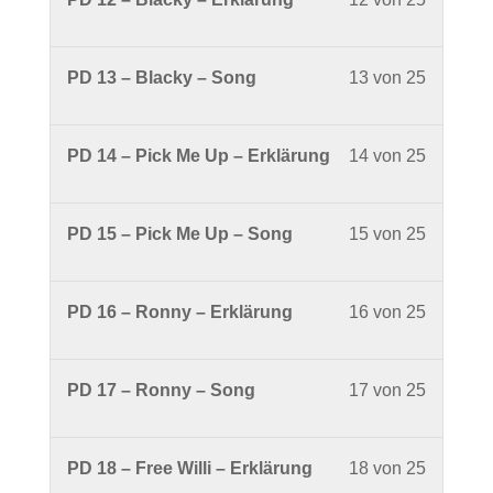
25
Drumme
Along
Erchinge
12
within
-
mit
of
section
Groove
Dirk
Lesson
PD 13 – Blacky – Song
13 von 25
25
Phunky
Along
Erchinge
13
within
Drumme
mit
of
section
-
Dirk
Lesson
PD 14 – Pick Me Up – Erklärung
14 von 25
25
Phunky
Groove
Erchinge
14
within
Drumme
Along
of
section
-
mit
Lesson
PD 15 – Pick Me Up – Song
15 von 25
25
Phunky
Groove
Dirk
15
within
Drumme
Along
Erchinge
of
section
-
mit
Lesson
PD 16 – Ronny – Erklärung
16 von 25
25
Phunky
Groove
Dirk
16
within
Drumme
Along
Erchinge
of
section
-
mit
Lesson
PD 17 – Ronny – Song
17 von 25
25
Phunky
Groove
Dirk
17
within
Drumme
Along
Erchinge
of
section
-
mit
Lesson
PD 18 – Free Willi – Erklärung
18 von 25
25
Phunky
Groove
Dirk