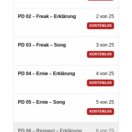
of
25
Lesson
PD 02 – Freak – Erklärung
2 von 25
within
2
section
KOSTENLOS
of
Phunky
25
Drumme
Lesson
PD 03 – Freak – Song
3 von 25
within
-
3
section
KOSTENLOS
Groove
of
Phunky
Along
25
Drumme
mit
Lesson
PD 04 – Ernie – Erklärung
4 von 25
within
-
Dirk
4
section
KOSTENLOS
Groove
Erchinge
of
Phunky
Along
25
Drumme
mit
Lesson
PD 05 – Ernie – Song
5 von 25
within
-
Dirk
5
section
KOSTENLOS
Groove
Erchinge
of
Phunky
Along
25
Drumme
mit
Lesson
PD 06 – Respect – Erklärung
6 von 25
within