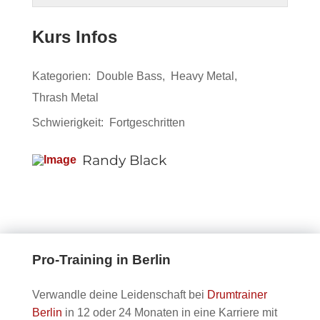
Black.
of
dich
Basic
einschre
Beats
zu
9
in
Metal
um
Kurs Infos
with
sehen.
within
diesem
-
den
Randy
section
Kurs
Thrash
Inhalt
Black.
Kategorien:
Double Bass
,
Heavy Metal
,
Basic
einschre
Beats
zu
Thrash Metal
Metal
um
with
sehen.
-
den
Randy
Schwierigkeit:
Fortgeschritten
Thrash
Inhalt
Black.
Beats
zu
Randy Black
with
sehen.
Randy
Black.
Pro-Training in Berlin
Verwandle deine Leidenschaft bei
Drumtrainer
Berlin
in 12 oder 24 Monaten in eine Karriere mit