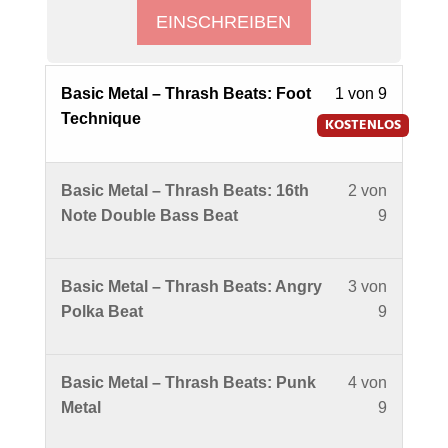
EINSCHREIBEN
Lesson
Basic Metal – Thrash Beats: Foot
1 von 9
1
Technique
KOSTENLOS
of
9
Lesson
Du
Basic Metal – Thrash Beats: 16th
2 von
within
2
musst
Note Double Bass Beat
9
section
of
dich
Basic
9
in
Metal
Lesson
Du
Basic Metal – Thrash Beats: Angry
3 von
within
diesem
-
3
musst
Polka Beat
9
section
Kurs
Thrash
of
dich
Basic
einschre
Beats
9
in
Metal
um
with
Lesson
Du
Basic Metal – Thrash Beats: Punk
4 von
within
diesem
-
den
Randy
4
musst
Metal
9
section
Kurs
Thrash
Inhalt
Black.
of
dich
Basic
einschre
Beats
zu