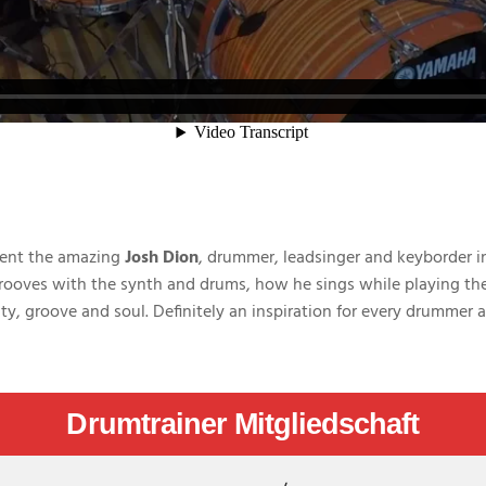
Video-Player
esent the amazing
Josh Dion
, drummer, leadsinger and keyborder in
 grooves with the synth and drums, how he sings while playing th
ity, groove and soul. Definitely an inspiration for every drummer
Drumtrainer Mitgliedschaft