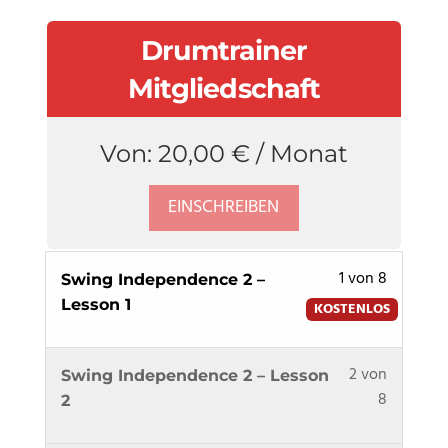
Drumtrainer
Mitgliedschaft
Von:
20,00
€
/ Monat
EINSCHREIBEN
Lesson
1 von 8
Swing Independence 2 –
1
Lesson 1
KOSTENLOS
of
8
Lesson
Du
2 von
within
Swing Independence 2 – Lesson
2
musst
8
section
2
of
dich
Swing