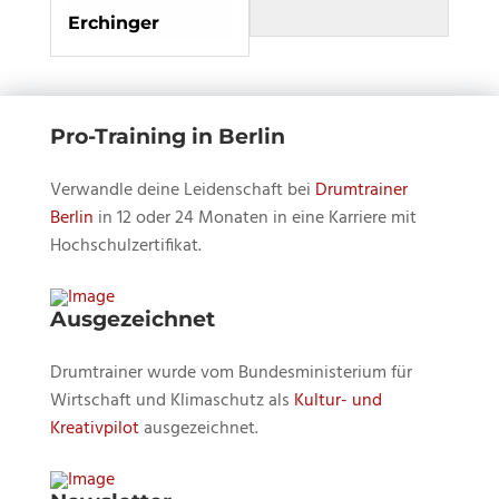
Swing
diesem
Erchinger
Indepen
Kurs
2
einschre
mit
um
Pro-Training in Berlin
Dirk
den
Erchinger
Inhalt
Verwandle deine Leidenschaft bei
Drumtrainer
zu
Berlin
in 12 oder 24 Monaten in eine Karriere mit
sehen.
Hochschulzertifikat.
Ausgezeichnet
Drumtrainer wurde vom Bundesministerium für
Wirtschaft und Klimaschutz als
Kultur- und
Kreativpilot
ausgezeichnet.