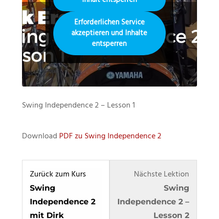
Inhalt entsperren
Erforderlichen Service
akzeptieren und Inhalte
entsperren
Swing Independence 2 – Lesson 1
Download
PDF zu Swing Independence 2
Lesson
Du
Zurück zum Kurs
Nächste Lektion
2
musst
Swing
Swing
within
dich
Independence 2
Independence 2 –
section
in
mit Dirk
Lesson 2