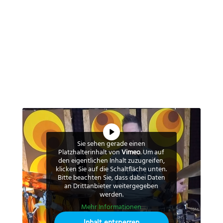
Sie sehen gerade einen
Platzhalterinhalt von
Vimeo
. Um auf
den eigentlichen Inhalt zuzugreifen,
klicken Sie auf die Schaltfläche unten.
Bitte beachten Sie, dass dabei Daten
an Drittanbieter weitergegeben
werden.
Mehr Informationen