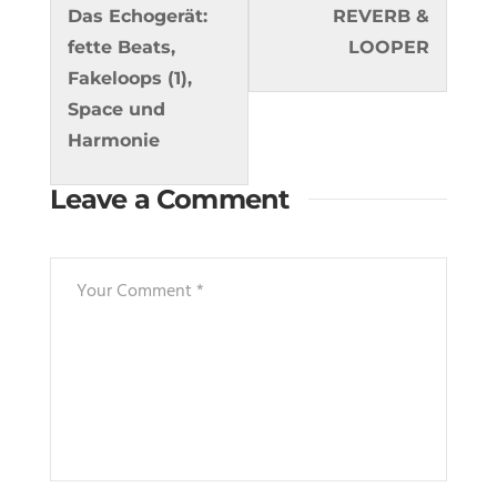
3
5
Das Echogerät:
REVERB &
within
within
fette Beats,
LOOPER
section
section
Fakeloops (1),
Compact
Compac
Space und
Club
Club
Harmonie
Concepts
Concept
Leave a Comment
2.
2.