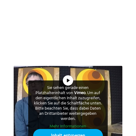
Sie sehen gerade einen
Platzhalterinhalt von
Vimeo
. Um auf
den eigentlichen Inhalt zuzugreifen,
klicken Sie auf die Schaltfläche unten.
Bitte beachten Sie, dass dabei Daten
an Drittanbieter weitergegeben
werden.
Mehr Informationen