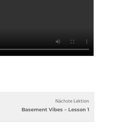
Lesson
Nächste Lektion
2
Basement Vibes – Lesson 1
within
section